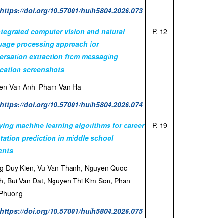
:
https://doi.org/10.57001/huih5804.2026.073
ntegrated computer vision and natural
P. 12
uage processing approach for
ersation extraction from messaging
ication screenshots
en Van Anh, Pham Van Ha
:
https://doi.org/10.57001/huih5804.2026.074
ying machine learning algorithms for career
P. 19
ntation prediction in middle school
ents
g Duy Kien, Vu Van Thanh, Nguyen Quoc
h, Bui Van Dat, Nguyen Thi Kim Son, Phan
 Phuong
:
https://doi.org/10.57001/huih5804.2026.075