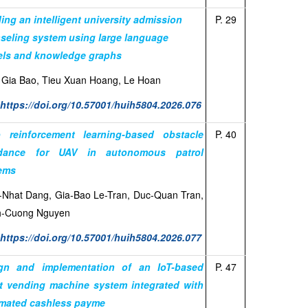
ding an intelligent university admission
P. 29
seling system using large language
ls and knowledge graphs
 Gia Bao, Tieu Xuan Hoang, Le Hoan
:
https://doi.org/10.57001/huih5804.2026.076
 reinforcement learning-based obstacle
P. 40
idance for UAV in autonomous patrol
ems
-Nhat Dang, Gia-Bao Le-Tran, Duc-Quan Tran,
-Cuong Nguyen
:
https://doi.org/10.57001/huih5804.2026.077
gn and implementation of an IoT-based
P. 47
t vending machine system integrated with
mated cashless payme