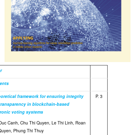
r
ents
oretical framework for ensuring integrity
P. 3
transparency in blockchain-based
tronic voting systems
Duc Canh, Chu Thi Quyen, Le Thi Linh, Roan
Quyen, Phung Thi Thuy