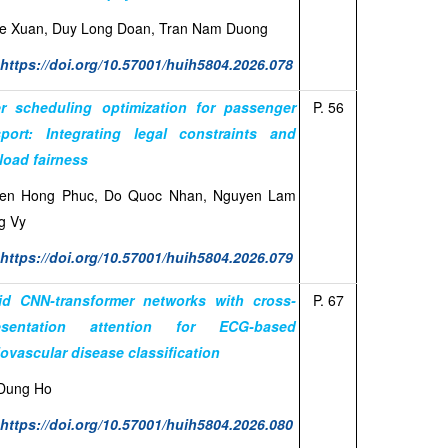
Le Xuan, Duy Long Doan, Tran Nam Duong
:
https://doi.org/10.57001/huih5804.2026.078
er scheduling optimization for passenger
P. 56
sport: Integrating legal constraints and
load fairness
en Hong Phuc, Do Quoc Nhan, Nguyen Lam
g Vy
:
https://doi.org/10.57001/huih5804.2026.079
id CNN-transformer networks with cross-
P. 67
resentation attention for ECG-based
iovascular disease classification
Dung Ho
:
https://doi.org/10.57001/huih5804.2026.080