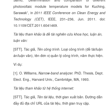
Samo, “Determination and comparison of different
photovoltaic module temperature models for Kuching,
Sarawak”, in
2011 IEEE Conference on Clean Energy and
Technology (CET)
, IEEE, 231–236, Jun. 2011. doi:
10.1109/CET.2011.6041469.
Tài liệu tham khảo là đề tài nghiên cứu khoa học, luận án,
luận văn:
[STT]. Tác giả,
Tên công trình
. Loại công trình (đề tài/luận
án/luận văn), tên đơn vị quản lý công trình, năm thực hiện.
Ví dụ:
[1]. O. Williams,
Narrow-band analyzer.
PhD. Thesis, Dept.
Elect. Eng., Harvard Univ., Cambridge, MA, 1993.
Tài liệu tham khảo từ hệ thống internet:
[STT]. Tác giả,
Tên tài liệu,
thời gian xuất bản. Đường dẫn
đầy đủ địa chỉ URL của tài liệu, thời gian truy cập.