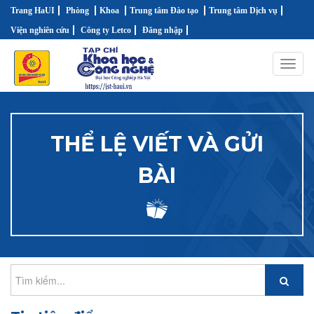
Trang HaUI
Phòng
Khoa
Trung tâm Đào tạo
Trung tâm Dịch vụ
Viện nghiên cứu
Công ty Letco
Đăng nhập
Toggl
navig
THỂ LỆ VIẾT VÀ GỬI
BÀI