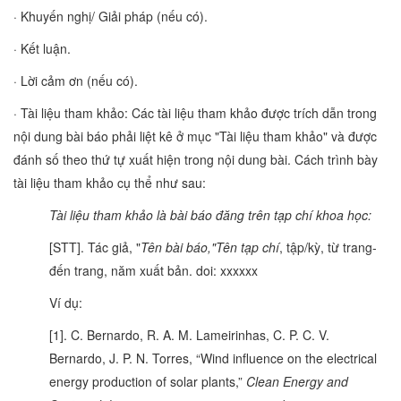
· Khuyến nghị/ Giải pháp (nếu có).
· Kết luận.
· Lời cảm ơn (nếu có).
· Tài liệu tham khảo: Các tài liệu tham khảo được trích dẫn trong
nội dung bài báo phải liệt kê ở mục "Tài liệu tham khảo" và được
đánh số theo thứ tự xuất hiện trong nội dung bài. Cách trình bày
tài liệu tham khảo cụ thể như sau:
Tài liệu tham khảo là bài báo đăng trên tạp chí khoa học:
[STT]. Tác giả, "
Tên bài báo,"
Tên tạp chí
, tập/kỳ, từ trang-
đến trang, năm xuất bản. doi: xxxxxx
Ví dụ:
[1]. C. Bernardo, R. A. M. Lameirinhas, C. P. C. V.
Bernardo, J. P. N. Torres, “Wind influence on the electrical
energy production of solar plants,”
Clean Energy and