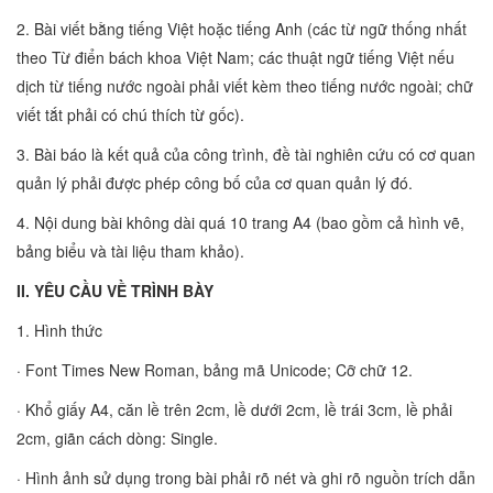
2. Bài viết bằng tiếng Việt hoặc tiếng Anh (các từ ngữ thống nhất
theo Từ điển bách khoa Việt Nam; các thuật ngữ tiếng Việt nếu
dịch từ tiếng nước ngoài phải viết kèm theo tiếng nước ngoài; chữ
viết tắt phải có chú thích từ gốc).
3. Bài báo là kết quả của công trình, đề tài nghiên cứu có cơ quan
quản lý phải được phép công bố của cơ quan quản lý đó.
4. Nội dung bài không dài quá 10 trang A4 (bao gồm cả hình vẽ,
bảng biểu và tài liệu tham khảo).
II. YÊU CẦU VỀ TRÌNH BÀY
1. Hình thức
· Font Times New Roman, bảng mã Unicode; Cỡ chữ 12.
· Khổ giấy A4, căn lề trên 2cm, lề dưới 2cm, lề trái 3cm, lề phải
2cm, giãn cách dòng: Single.
· Hình ảnh sử dụng trong bài phải rõ nét và ghi rõ nguồn trích dẫn