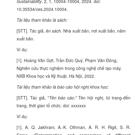
Sustainability
, 2, 1, 10004-10004, 2024. doi:
10.35534/ces.2024.10004.
Tài liệu tham khảo là sách:
[STT]. Tác giả,
ên sách
. Nhà xuất bản, nơi xuất bản, năm
xuất bản.
Ví dụ:
[1]. Hoàng Văn Gợt, Trần Đức Quý, Phạm Văn Đông,
Nghiên cứu thực nghiệm trong công nghệ chế tạo máy.
NXB Khoa học và Kỹ thuật, Hà Nội, 2022.
Tài liệu tham khảo là báo cáo hội nghị khoa học:
[STT]. Tác giả, "
Tên báo cáo
," Tên hội nghị, từ trang-đến
trang, thời gian tổ chức. doi: xxxxxxx
Ví dụ:
[1]. A. Q. Jakhrani, A.-K. Othman, A. R. H. Rigit, S. R.